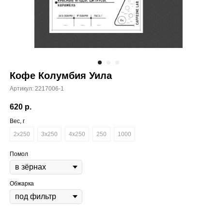
Кофе Колумбия Уила
Артикул:
2217006-1
620
р.
Вес, г
2x250
3x250
4x250
250
1000
Помол
Обжарка