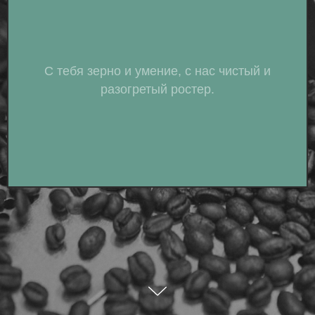
С тебя зерно и умение, с нас чистый и
разогретый ростер.