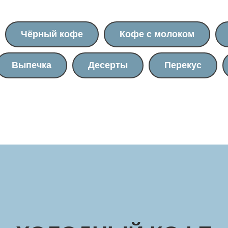
Чёрный кофе
Кофе с молоком
Выпечка
Десерты
Перекус