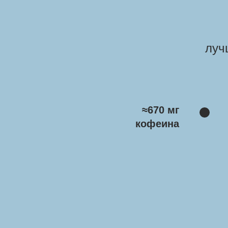
луч
≈670 мг
кофеина