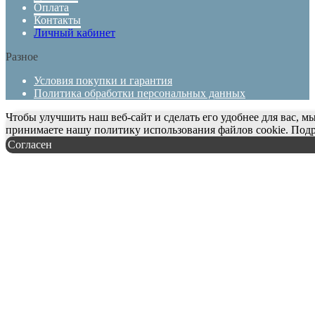
Оплата
Контакты
Личный кабинет
Разное
Условия покупки и гарантия
Политика обработки персональных данных
Чтобы улучшить наш веб-сайт и сделать его удобнее для вас, м
принимаете нашу политику использования файлов cookie.
Подр
Согласен