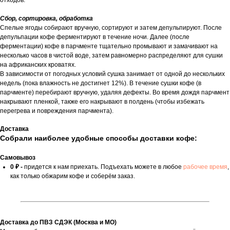
отходов.
Сбор, сортировка, обработка
Спелые ягоды собирают вручную, сортируют и затем депульпируют. После
депульпации кофе ферментируют в течение ночи. Далее (после
ферментации) кофе в парчменте тщательно промывают и замачивают на
несколько часов в чистой воде, затем равномерно распределяют для сушки
на африканских кроватях.
В зависимости от погодных условий сушка занимает от одной до нескольких
недель (пока влажность не достигнет 12%). В течение сушки кофе (в
парчменте) перебирают вручную, удаляя дефекты. Во время дождя парчмент
накрывают пленкой, также его накрывают в полдень (чтобы избежать
перегрева и повреждения парчмента).
Доставка
Собрали наиболее удобные способы доставки кофе:
Самовывоз
0 ₽ -
придется к нам приехать. Подъехать можете в любое
рабочее время
,
как только обжарим кофе и соберём заказ.
Доставка до ПВЗ СДЭК (Москва и МО)