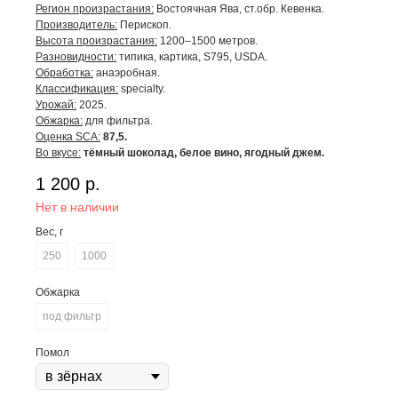
Регион произрастания:
Востоячная Ява, ст.обр. Кевенка.
Производитель:
Перископ.
Высота произрастания:
1200–1500 метров.
Разновидности:
типика, картика, S795, USDA.
Обработка:
анаэробная.
Классификация:
specialty.
Урожай:
2025.
Обжарка:
для фильтра.
Оценка SCA:
87,5.
Во вкусе:
тёмный шоколад, белое вино, ягодный джем.
1 200
р.
Нет в наличии
Вес, г
250
1000
Обжарка
под фильтр
Помол