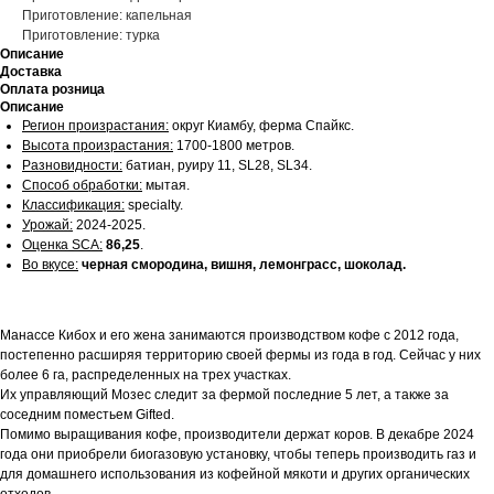
Приготовление: капельная
Приготовление: турка
Описание
Доставка
Оплата розница
Описание
Регион произрастания:
округ Киамбу, ферма Спайкс.
Высота произрастания:
1700-1800 метров.
Разновидности:
батиан, руиру 11, SL28, SL34.
Способ обработки:
мытая.
Классификация:
specialty.
Урожай:
2024-2025.
Оценка SCA:
86,25
.
Во вкусе:
черная смородина, вишня, лемонграсс, шоколад.
Манассе Кибох и его жена занимаются производством кофе с 2012 года,
постепенно расширяя территорию своей фермы из года в год. Сейчас у них
более 6 га, распределенных на трех участках.
Их управляющий Мозес следит за фермой последние 5 лет, а также за
соседним поместьем Gifted.
Помимо выращивания кофе, производители держат коров. В декабре 2024
года они приобрели биогазовую установку, чтобы теперь производить газ и
для домашнего использования из кофейной мякоти и других органических