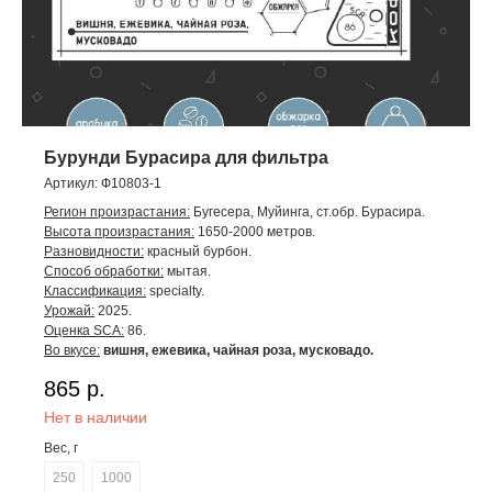
Бурунди Бурасира для фильтра
Артикул:
Ф10803-1
Регион произрастания:
Бугесера, Муйинга, ст.обр. Бурасира.
Высота произрастания:
1650-2000 метров.
Разновидности:
красный бурбон.
Способ обработки:
мытая.
Классификация:
specialty.
Урожай:
2025.
Оценка SCA:
86.
Во вкусе:
вишня, ежевика, чайная роза, мусковадо.
865
р.
Нет в наличии
Вес, г
250
1000