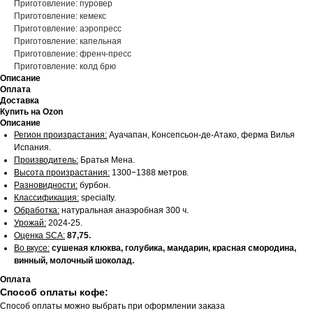
Приготовление: пуровер
Приготовление: кемекс
Приготовление: аэропресс
Приготовление: капельная
Приготовление: френч-пресс
Приготовление: колд брю
Описание
Оплата
Доставка
Купить на Ozon
Описание
Регион произрастания:
Ауачапан, Консепсьон-де-Атако, ферма Вилья
Испания.
Производитель:
Братья Мена.
Высота произрастания:
1300−1388 метров.
Разновидности:
бурбон.
Классификация:
specialty.
Обработка:
натуральная анаэробная 300 ч.
Урожай:
2024-25.
Оценка SCA:
87,75.
Во вкусе:
сушеная клюква, голубика, мандарин, красная смородина,
винный, молочный шоколад.
Оплата
Способ оплаты кофе:
Способ оплаты можно выбрать при оформлении заказа