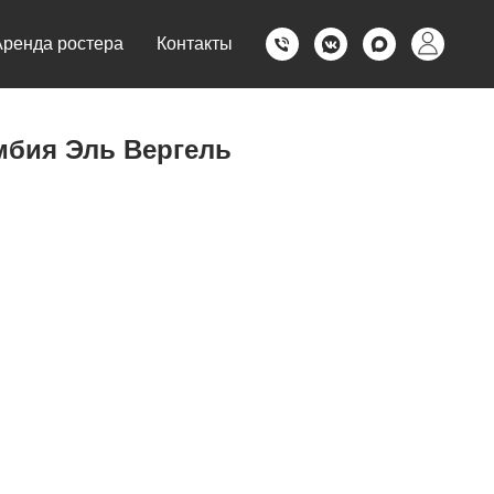
Аренда ростера
Контакты
мбия Эль Вергель