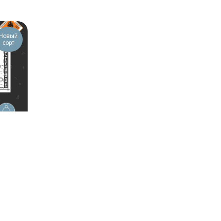
Новый
сорт
iela
675-