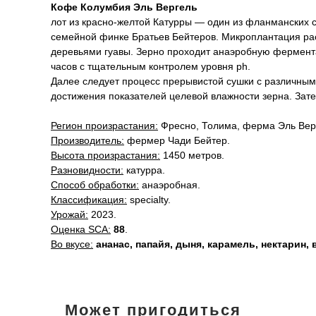
Кофе Колумбия Эль Вергель
лот из красно-желтой Катурры — один из фланманских 
семейной финке Братьев Бейтеров. Микроплантация ра
деревьями гуавы. Зерно проходит анаэробную фермент
часов с тщательным контролем уровня ph.
Далее следует процесс прерывистой сушки с различным
достижения показателей целевой влажности зерна. Зате
Регион произрастания:
Фресно, Толима, ферма Эль Вер
Производитель:
фермер Чади Бейтер.
Высота произрастания:
1450 метров.
Разновидности:
катурра.
Способ обработки:
анаэробная.
Классификация:
specialty.
Урожай:
2023.
Оценка SCA:
88
.
Во вкусе:
ананас, папайя, дыня, карамель, нектарин, 
Может пригодиться