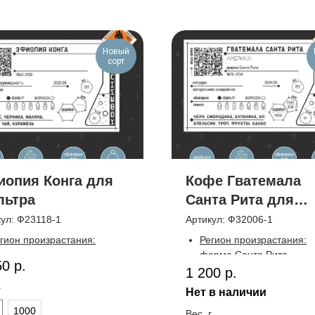
Новый
сорт
опия Конга для
Кофе Гватемала
льтра
Санта Рита для
фильтра
кул:
Ф23118-1
Артикул:
Ф32006-1
гион произрастания:
Регион произрастания:
гачефф, ст. обработки
ферма Санта Рита.
50
р.
нга.
Производитель:
Rita Grac
1 200
р.
зновидности:
местные
Cohen.
г
Нет в наличии
зновидности.
Высота произрастания:
1
1000
сота произрастания:
1950–
1734 метров.
Вес, г