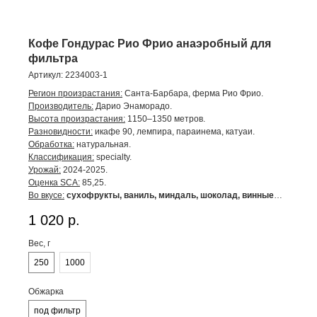
Кофе Гондурас Рио Фрио анаэробный для
фильтра
Артикул:
2234003-1
Регион произрастания:
Санта-Барбара, ферма Рио Фрио.
Производитель:
Дарио Энаморадо.
Высота произрастания:
1150–1350 метров.
Разновидности:
икафе 90, лемпира, параинема, катуаи.
Обработка:
натуральная.
Классификация:
specialty.
Урожай:
2024-2025.
Оценка SCA:
85,25.
Во вкусе:
сухофрукты, ваниль, миндаль, шоколад, винные
ноты.
1 020
р.
Вес, г
250
1000
Обжарка
под фильтр