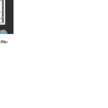
ль-
до-