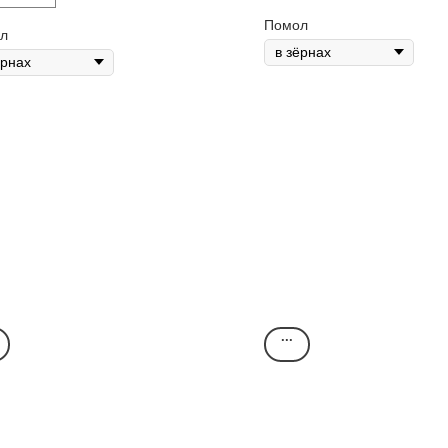
ктобактериями.
цитрус.
Помол
л
ассификация:
specialty.
ожай:
2025/26.
енка SCA:
87,75
.
 вкусе:
тропические
рукты, шоколадный
кёр, тёмные ягоды.
...