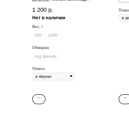
белое вино, ягодный джем.
ла
1 200
р.
Помо
Кл
Ур
Нет в наличии
Оц
Вес, г
Во
250
1000
ф
ли
Обжарка
под фильтр
Помол
...
...