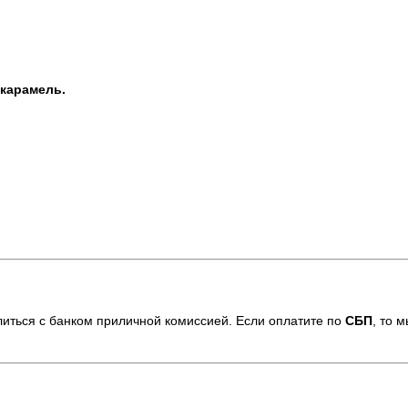
 карамель.
елиться с банком приличной комиссией. Если оплатите по
СБП
,
то м