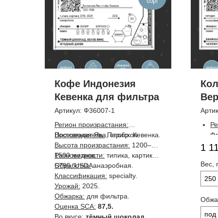
сорт
Кофе Индонезия
Кол
Кевенка для фильтра
Вер
фи
Артикул:
Ф36007-1
Арти
Регион произрастания:
Ре
Востоячная Ява, ст.обр. Кевенка.
Производитель:
Перископ.
Фр
Высота произрастания:
1200–
Ве
1 1
1500 метров.
Разновидности:
типика, картика,
Пр
Вес, 
S795, USDA.
Обработка:
анаэробная.
Эл
Классификация:
specialty.
Вы
250
Урожай:
2025.
ме
Обжарка:
для фильтра.
Ра
Обжа
Оценка SCA:
87,5.
Сп
под
Во вкусе:
тёмный шоколад,
по