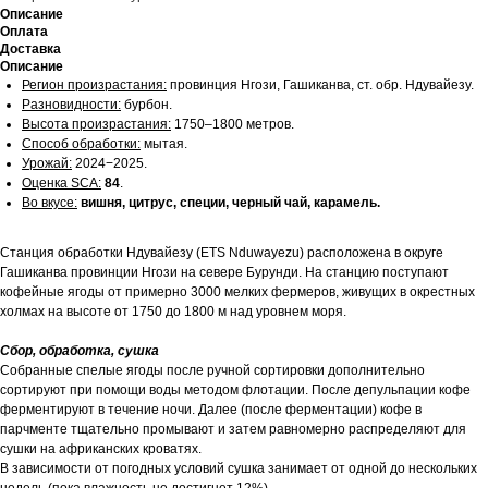
Описание
Оплата
Доставка
Описание
Регион произрастания:
провинция Нгози, Гашиканва, ст. обр. Ндувайезу.
Разновидности:
бурбон.
Высота произрастания:
1750–1800 метров.
Способ обработки:
мытая.
Урожай:
2024−2025.
Оценка SCA:
84
.
Во вкусе:
вишня, цитрус, специи, черный чай, карамель.
Станция обработки Ндувайезу (ETS Nduwayezu) расположена в округе
Гашиканва провинции Нгози на севере Бурунди. На станцию поступают
кофейные ягоды от примерно 3000 мелких фермеров, живущих в окрестных
холмах на высоте от 1750 до 1800 м над уровнем моря.
Сбор, обработка, сушка
Собранные спелые ягоды после ручной сортировки дополнительно
сортируют при помощи воды методом флотации. После депульпации кофе
ферментируют в течение ночи. Далее (после ферментации) кофе в
парчменте тщательно промывают и затем равномерно распределяют для
сушки на африканских кроватях.
В зависимости от погодных условий сушка занимает от одной до нескольких