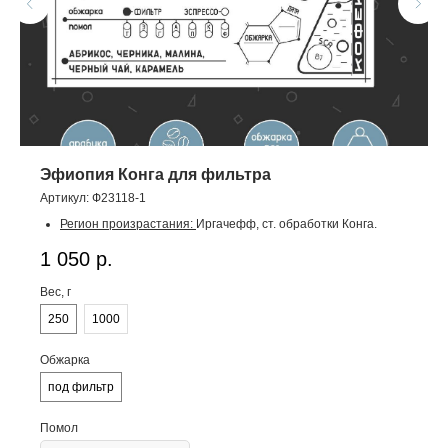
Эфиопия Конга для фильтра
Артикул:
Ф23118-1
Регион произрастания:
Иргачефф, ст. обработки Конга.
Разновидности:
местные разновидности.
1 050
р.
Высота произрастания:
1950–2100 метров.
Способ обработки:
натуральная.
Вес, г
Классификация:
specialty.
Урожай:
2025-2026.
250
1000
Оценка SCA:
87
.
Во вкусе:
абрикос, черника, малина, черный чай,
Обжарка
карамель.
под фильтр
Помол