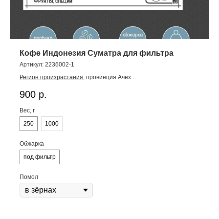
Кофе Индонезия Суматра для фильтра
Артикул:
2236002-1
Регион произрастания:
провинция Ачех.
Высота произрастания:
1250-1450 метров.
900
р.
Разновидности:
S975, кент, катимор.
Обработка:
гилинг-басах.
Вес, г
Урожай:
2025.
Оценка SCA:
83,5.
250
1000
Во вкусе:
ягоды, персик, цитрусовые фрукты, специи.
Обжарка
под фильтр
Помол