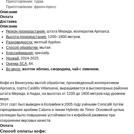
Приготовление: турка
Приготовление: френч-пресс
Описание
Оплата
Доставка
Описание
Регион произрастания:
штата Мерида, кооператив Aproarca.
Высота произрастания:
1200–1800 метров.
Разновидности:
желтый бурбон.
Способ обработки:
мытая.
Классификация:
specialty.
Урожай:
2024-2025.
Оценка SCA:
84.
Во вкусе:
желтое яблоко, смородина, чай с лимоном.
Кофе из Венесуэлы мытой обработки, произведенный кооперативом
Aproarca, сорта Castillo Villanueva, выращивается в высокогорных районах
штата Мерида, в Андах, на высотах от 1200 до 1800 метров над уровнем
моря.
Этот сорт был выведен в Колумбии в 2005 году учёными Cenicafé путём
скрещивания арабики Caturra и линии Hybrido de Timor. Основной целью
селекции было повышение устойчивости к кофейной ржавчине при
сохранении вкусовых качеств.
Оплата
Способ оплаты кофе: