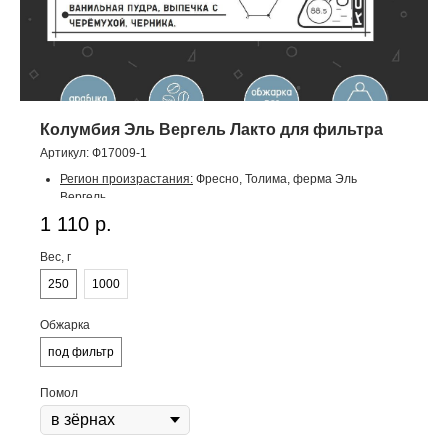
Колумбия Эль Вергель Лакто для фильтра
Артикул:
Ф17009-1
Регион произрастания:
Фресно, Толима, ферма Эль
Вергель.
Производитель:
фермеры Элиас и Шейди Бейтер.
1 110
р.
Высота произрастания:
1450 метров.
Разновидности:
катурра.
Вес, г
Способ обработки:
полуанаэробная с лактобактериями.
250
1000
Классификация:
specialty.
Урожай:
2025/26.
Оценка SCA:
87,75
.
Обжарка
Во вкусе:
тропические фрукты, шоколадный ликёр,
под фильтр
тёмные ягоды.
Помол