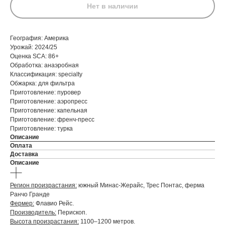
Нет в наличии
География: Америка
Урожай: 2024/25
Оценка SCA: 86+
Обработка: анаэробная
Классификация: specialty
Обжарка: для фильтра
Приготовление: пуровер
Приготовление: аэропресс
Приготовление: капельная
Приготовление: френч-пресс
Приготовление: турка
Описание
Оплата
Доставка
Описание
Регион произрастания:
южный Минас-Жерайс, Трес Понтас, ферма
Ранчо Гранде
Фермер:
Флавио Рейс.
Производитель:
Перископ.
Высота произрастания:
1100–1200 метров.