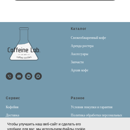
Каталог
Свежеобжаренный кофе
Аренда ростера
Аксессуары
Запчасти
Архив кофе
Сервис
Разное
Кофейня
Условия покупки и гарантия
Доставка
Политика обработки персональных
данных
Оплата
Чтобы улучшить наш веб-сайт и сделать его
удобнее для вас, мы используем файлы cookie.