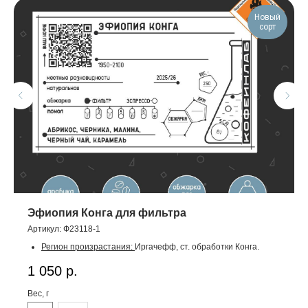
Новый
сорт
Эфиопия Конга для фильтра
Артикул:
Ф23118-1
Регион произрастания:
Иргачефф, ст. обработки Конга.
Разновидности:
местные разновидности.
1 050
р.
Высота произрастания:
1950–2100 метров.
Способ обработки:
натуральная.
Вес, г
Классификация:
specialty.