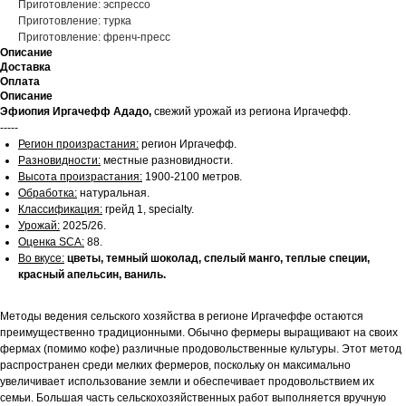
Приготовление: эспрессо
Приготовление: турка
Приготовление: френч-пресс
Описание
Доставка
Оплата
Описание
Эфиопия Иргачефф Ададо,
свежий урожай из региона Иргачефф.
-----
Регион произрастания:
регион Иргачефф.
Разновидности:
местные разновидности.
Высота произрастания:
1900-2100 метров.
Обработка:
натуральная.
Классификация:
грейд 1, specialty.
Урожай:
2025/26.
Оценка SCA:
88.
Во вкусе:
цветы, темный шоколад, спелый манго, теплые специи,
красный апельсин, ваниль.
Методы ведения сельского хозяйства в регионе Иргачеффе остаются
преимущественно традиционными. Обычно фермеры выращивают на своих
фермах (помимо кофе) различные продовольственные культуры. Этот метод
распространен среди мелких фермеров, поскольку он максимально
увеличивает использование земли и обеспечивает продовольствием их
семьи. Большая часть сельскохозяйственных работ выполняется вручную