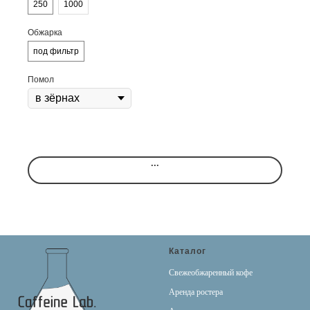
Урожай:
2025-2026.
250
1000
Оценка SCA:
87
.
Во вкусе:
абрикос, черника, малина, черный чай,
Обжарка
карамель.
под фильтр
Помол
...
Каталог
Свежеобжаренный кофе
Аренда ростера