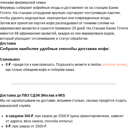
членами фермерской семьи.
Фермеры собирают кофейные ягоды и доставляют их на станцию ​​Банко
Готити. На станции сотрудники вручную сортируют поступившую партию,
чтобы удалить недозрелые, перезрелые или поврежденные ягоды.
Затем вся принятая партия кофе раскладывается тонкими слоями на
африканских кроватях и сушится примерно 20 дней. На станции Банко Готити
имеется 89 африканских кроватей, каждая из них маркирована кодом,
который упрощает отслеживание и статус обработки.
Доставка
Собрали наиболее удобные способы доставки кофе:
Самовывоз
0 ₽ -
придется к нам приехать. Подъехать можете в любое
рабочее время
,
как только обжарим кофе и соберём заказ.
Доставка до ПВЗ СДЭК (Москва и МО)
Мы не зарабатываем на доставке, возьмем столько, сколько придётся отдать
курьерской службе.
в среднем 300 ₽
, при заказе до 2500 ₽ (цена ориентировочная, зависит
от адреса, веса заказа, способа оплаты);
0 ₽
, при заказе от 2500 ₽.