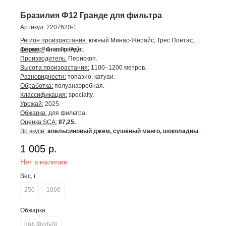
Бразилия Ф12 Гранде для фильтра
Артикул:
2207620-1
Регион произрастания:
южный Минас-Жерайс, Трес Понтас,
ферма Ранчо Гранде
Фермер:
Флавио Рейс.
Производитель:
Перископ.
Высота произрастания:
1100–1200 метров.
Разновидности:
топазио, катуаи.
Обработка:
полуанаэробная.
Классификация:
specialty.
Урожай:
2025.
Обжарка:
для фильтра.
Оценка SCA:
87,25.
Во вкусе:
апельсиновый джем, сушёный манго, шоколадный
ликёр.
1 005
р.
Нет в наличии
Вес, г
250
1000
Обжарка
под фильтр