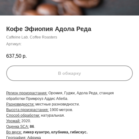
Кофе Эфиопия Адола Реда
Caffeine Lab. Coffee Roasters
Артикул:
637,50
р.
В обжарку
Регион произрастания:
Оромия, Гуджи, Адола Реда, станция
обработки Примроуз Аддис Абеба.
Разновидности:
местные разновидности.
Высота произрастания:
1900 метров.
Способ обработки:
натуральная.
Урожай:
2020.
Оценка SCA:
86
.
Во вкусе:
ликер куантро, клубника, гибискус.
География: Африка