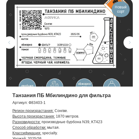
Новый
сорт
Танзания ПБ Мбилиндино для фильтра
Артикул:
Ф83403-1
Регион произрастания:
Cонгве.
Высота произрастания:
1870 метров.
Разновидности:
производные бурбона N39, KT423
Способ обработки:
мытая.
Классификация:
specialty.
Урожай:
2025/26.