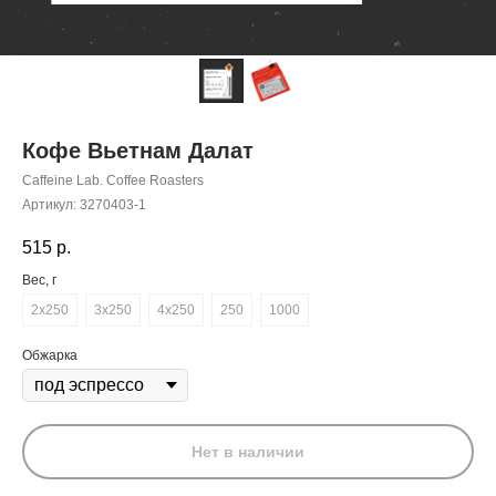
Кофе Вьетнам Далат
Caffeine Lab. Coffee Roasters
Артикул:
3270403-1
515
р.
Вес, г
2x250
3x250
4x250
250
1000
Обжарка
Нет в наличии