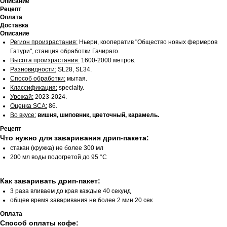
Описание
Рецепт
Оплата
Доставка
Описание
Регион произрастания:
Ньери, кооператив "Общество новых фермеров
Гатури", станция обработки Гачираго.
Высота произрастания:
1600-2000 метров.
Разновидности:
SL28, SL34.
Способ обработки:
мытая.
Классификация:
specialty.
Урожай:
2023-2024.
Оценка SCA:
86.
Во вкусе:
вишня, шиповник, цветочный, карамель.
Рецепт
Что нужно для заваривания дрип-пакета:
стакан (кружка) не более 300 мл
200 мл воды подогретой до 95 °С
Как заваривать дрип-пакет:
3 раза вливаем до края каждые 40 секунд
общее время заваривания не более 2 мин 20 сек
Оплата
Способ оплаты кофе: