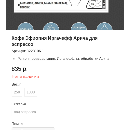
Кофе Эфиопия Иргачефф Арича для
эспрессо
Артикул:
3223106-1
Регион произрастания:
Иргачефф, ст. обработки Арича.
Разновидности:
местные разновидности.
835
р.
Высота произрастания:
1900–2100 метров.
Способ обработки:
мытая.
Нет в наличии
Урожай:
2024-2025.
Вес, г
Оценка SCA:
84
.
Во вкусе:
бергамот, лимон, белый виноград, персик.
250
1000
Обжарка
под эспрессо
Помол