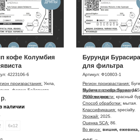
ДРИПЫ
п кофе Колумбия
Бурунди Бурасир
явиста
для фильтра
кул:
4223106-6
Артикул:
Ф10803-1
гион произрастания:
Уила,
Регион произрастания:
Буге
ауза, ферма Бейявиста.
Муйинга, ст.обр. Бурасира.
Высота произрастания:
165
оизводитель:
фермер
2000 метров.
Разновидности:
красный бу
р.
рлос Плаза.
Способ обработки:
мытая.
в наличии
сота произрастания:
1600-
Классификация:
specialty.
00 метров.
Урожай:
2025.
г
зновидности:
розовый
Оценка SCA:
86.
2
6х12
рбон.
Во вкусе:
вишня, ежевика,
пособ
чайная роза, мусковадо.
л