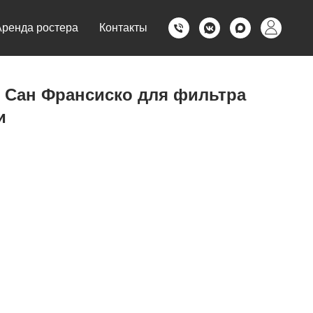
Аренда ростера
Контакты
 Сан Франсиско для фильтра
и