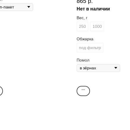
865
р.
работки:
анаэробная.
ассификация:
specialty.
Нет в наличии
ожай:
2025.
Вес, г
жарка:
для фильтра.
250
1000
енка SCA:
90
.
 вкусе:
троп. фрукты,
за, яблоко, дыня, темн.
Обжарка
оды, карамель, сливки.
под фильтр
Помол
...