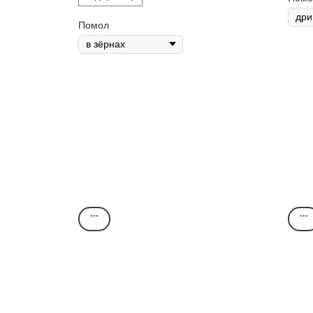
цветочный, карамель.
об
Кл
Помол
Ур
Об
Оц
Во
ро
яг
...
...