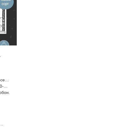
сорт
а
сера,
0-
рбон.