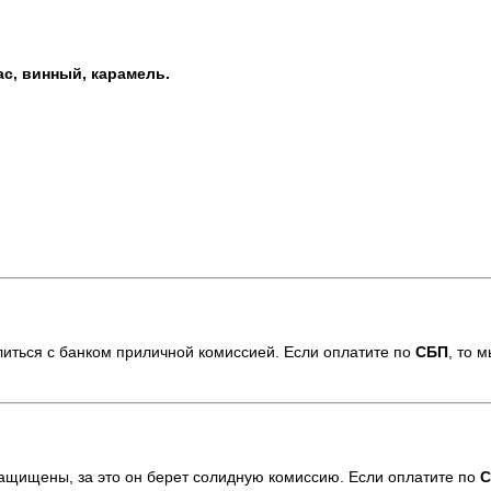
ас, винный, карамель.
елиться с банком приличной комиссией. Если оплатите по
СБП
,
то м
защищены, за это он берет солидную комиссию. Если оплатите по
С