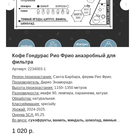
Кофе Гондурас Рио Фрио анаэробный для
фильтра
Артикул:
2234003-1
Регион произрастания:
Санта-Барбара, ферма Рио Фрио.
Производитель:
Дарио Энаморадо.
Высота произрастания:
1150–1350 метров.
Разновидности:
икафе 90, лемпира, параинема, катуаи.
Обработка:
натуральная.
Классификация:
specialty.
Урожай:
2024-2025.
Оценка SCA:
85,25.
Во вкусе:
сухофрукты, ваниль, миндаль, шоколад, винные
ноты.
1 020
р.