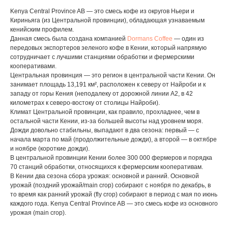
Kenya Central Province AB — это смесь кофе из округов Ньери и
Кириньяга (из Центральной провинции), обладающая узнаваемым
кенийским профилем.
Данная смесь была создана компанией
Dormans Coffee
— один из
передовых экспортеров зеленого кофе в Кении, который напрямую
сотрудничает с лучшими станциями обработки и фермерскими
кооперативами.
Центральная провинция — это регион в центральной части Кении. Он
занимает площадь 13,191 км², расположен к северу от Найроби и к
западу от горы Кения (неподалеку от дорожной линии A2, в 42
километрах к северо-востоку от столицы Найроби).
Климат Центральной провинции, как правило, прохладнее, чем в
остальной части Кении, из-за большей высоты над уровнем моря.
Дожди довольно стабильны, выпадают в два сезона: первый — с
начала марта по май (продолжительные дожди), а второй — в октябре
и ноябре (короткие дожди).
В центральной провинции Кении более 300 000 фермеров и порядка
70 станций обработки, относящихся к фермерским кооперативам.
В Кении два сезона сбора урожая: основной и ранний. Основной
урожай (поздний урожай/main crop) собирают с ноября по декабрь, в
то время как ранний урожай (fly crop) собирают в период с мая по июнь
каждого года. Kenya Central Province AB — это смесь кофе из основного
урожая (main crop).