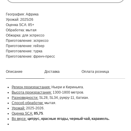
География: Африка
Урожай: 2025/26
Оценка SCA: 85+
Обработка: мытая
Обжарка: для эспрессо
Приготовление: эспрессо
Приготовление: гейзер
Приготовление: турка
Приготовление: френч-пресс
Описание
Доставка
Оплата розница
Регион произрастания:
Ньери и Кириньяга.
Высота произрастания:
1300-1800 метров.
Разновидности:
SL28, SL34, руиру-11, батиан.
Способ обработки:
мытая.
Урожай:
2025-2026.
Оценка SCA:
85,75
.
Во вкусе:
цитрус, красные ягоды, черный чай, карамель.