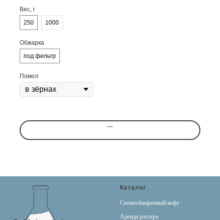
Вес, г
250
1000
Обжарка
под фильтр
Помол
...
Каталог
Свежеобжаренный кофе
Аренда ростера